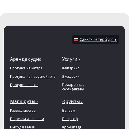
Санкт-Петербург ▾
Аренда судна
Услуги ›
Прогулка на катере
Кейтеринг
Прогулка на парусной яхте
Экскурсии
Подарочные
Прогулка на яхте
сертификаты
Маршруты ›
Круизы ›
Развод мостов
Валаам
По рекам и каналам
Петергоф
Выход в залив
Кронштадт