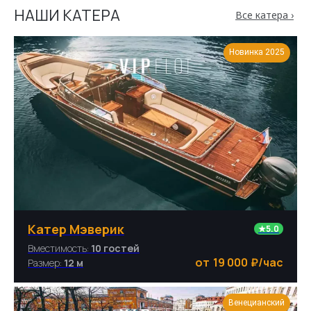
НАШИ КАТЕРА
Все катера ›
Новинка 2025
Катер Мэверик
★5.0
Вместимость:
10 гостей
19 000
₽/час
Размер:
12 м
Венецианский