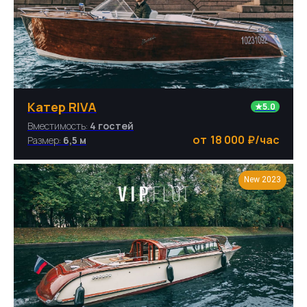
Катер RIVA
★5.0
Вместимость:
4 гостей
18 000
₽/час
Размер:
6,5 м
New 2023