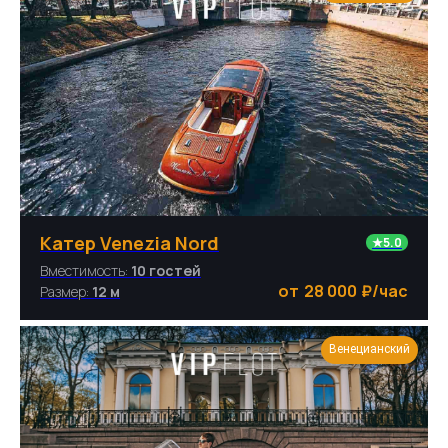
Катер Venezia Nord
★5.0
Вместимость:
10 гостей
28 000
₽/час
Размер:
12 м
Венецианский