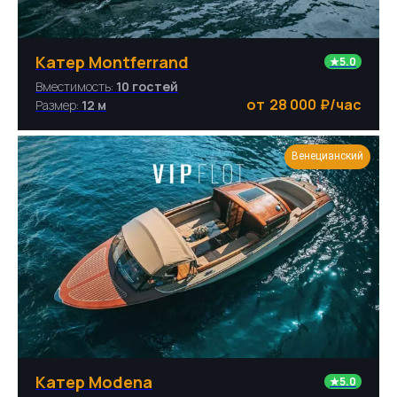
Катер Montferrand
★5.0
Вместимость:
10 гостей
28 000
₽/час
Размер:
12 м
Венецианский
Катер Modena
★5.0