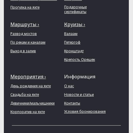
Подарочные
Прогулка на яхте
сертификаты
Маршруты ›
Круизы ›
Развод мостов
Валаам
По рекам и каналам
Петергоф
Выход в залив
Кронштадт
Крепость Орешек
Мероприятия ›
Информация
День рождения на яхте
О нас
Свадьба на яхте
Новости и статьи
Девичники/мальчишники
Контакты
Условия бронирования
Корпоратив на яхте